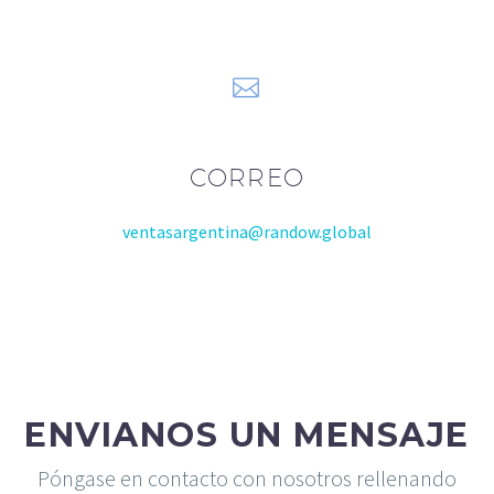


CORREO
ventasargentina@randow.global
ENVIANOS UN MENSAJE
Póngase en contacto con nosotros rellenando