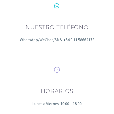


NUESTRO TELÉFONO
WhatsApp/WeChat/SMS: +54 9 11 58662173
}
}
HORARIOS
Lunes a Viernes: 10:00 – 18:00