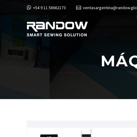
+54 9 11 58662173
ventasargentina@randow.glo
MÁQ