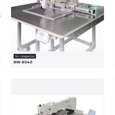
Sin categorizar
RW-6040