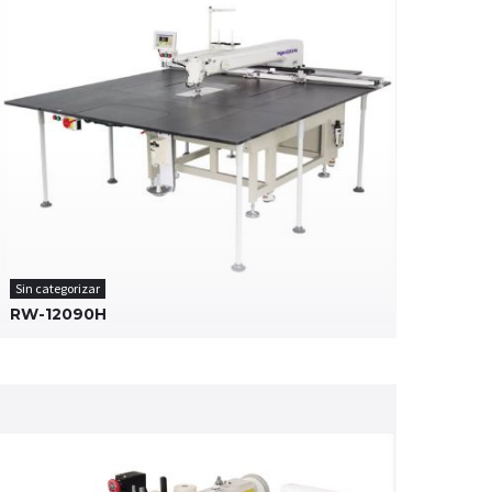
Sin categorizar
RW-12090H