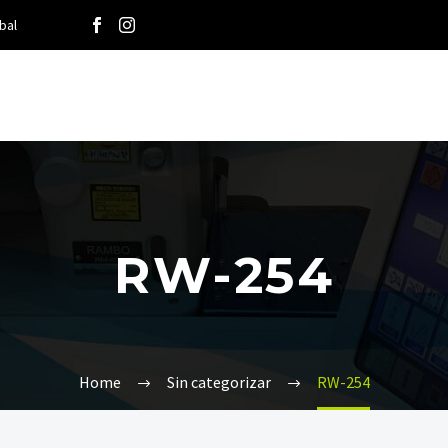
bal
RW-254
Home
Sin categorizar
RW-254