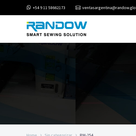
+54 9 11 58662173
ventasargentina@randow.glo
Home
Sin categorizar
RW-254